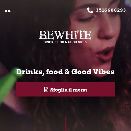
3516606293
en
Drinks, food & Good Vibes
Sfoglia il menu