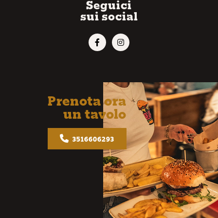
Seguici
sui social
Prenota ora
un tavolo
3516606293