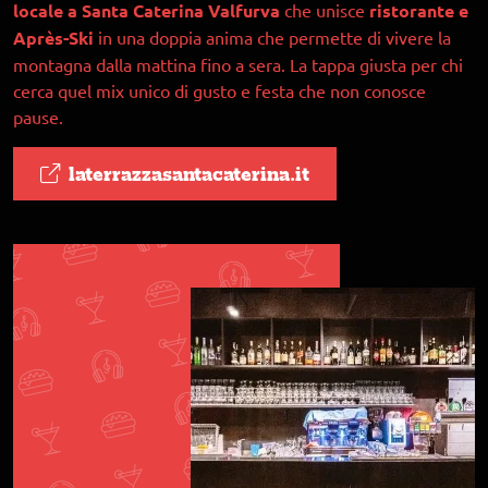
locale a Santa Caterina Valfurva
che unisce
ristorante e
Après-Ski
in una doppia anima che permette di vivere la
montagna dalla mattina fino a sera. La tappa giusta per chi
cerca quel mix unico di gusto e festa che non conosce
pause.
laterrazzasantacaterina.it